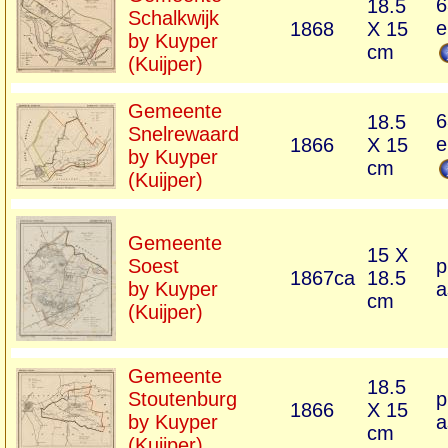
6
18.5
Schalkwijk
e
1868
X 15
by Kuyper
cm
(Kuijper)
Gemeente
6
18.5
Snelrewaard
e
1866
X 15
by Kuyper
cm
(Kuijper)
Gemeente
15 X
Soest
p
1867ca
18.5
by Kuyper
a
cm
(Kuijper)
Gemeente
18.5
Stoutenburg
p
1866
X 15
by Kuyper
a
cm
(Kuijper)