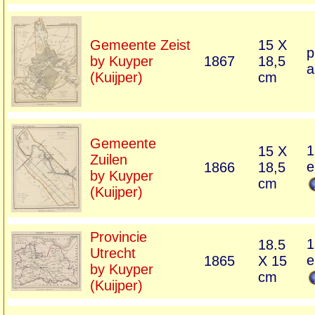
Gemeente Zeist
15 X
p
by Kuyper
1867
18,5
a
(Kuijper)
cm
Gemeente
1
15 X
Zuilen
e
1866
18,5
by Kuyper
cm
(Kuijper)
Provincie
1
18.5
Utrecht
e
1865
X 15
by Kuyper
cm
(Kuijper)