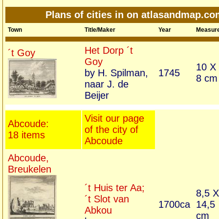
Plans of cities in on atlasandmap.co
Town
Title/Maker
Year
Measur
Het Dorp ´t
´t Goy
Goy
10 X
by H. Spilman,
1745
8 cm
naar J. de
Beijer
Visit our page
Abcoude:
of the city of
18 items
Abcoude
Abcoude,
Breukelen
´t Huis ter Aa;
8,5 X
´t Slot van
1700ca
14,5
Abkou
cm