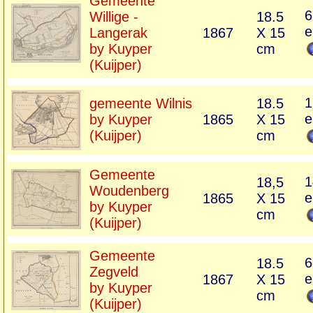
Gemeente
6
Willige -
18.5
e
Langerak
1867
X 15
by Kuyper
cm
(Kuijper)
1
gemeente Wilnis
18.5
e
by Kuyper
1865
X 15
(Kuijper)
cm
Gemeente
1
18,5
Woudenberg
e
1865
X 15
by Kuyper
cm
(Kuijper)
Gemeente
6
18.5
Zegveld
e
1867
X 15
by Kuyper
cm
(Kuijper)