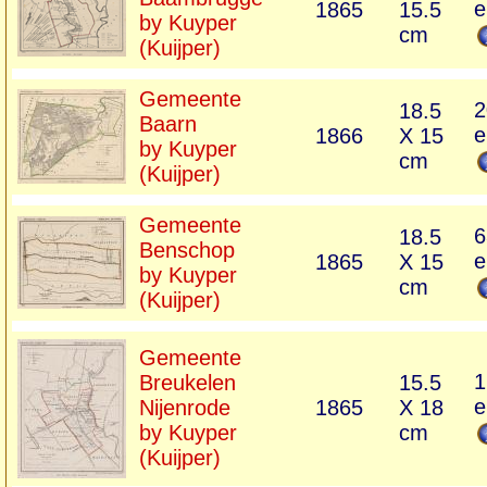
e
1865
15.5
by Kuyper
cm
(Kuijper)
Gemeente
2
18.5
Baarn
e
1866
X 15
by Kuyper
cm
(Kuijper)
Gemeente
6
18.5
Benschop
e
1865
X 15
by Kuyper
cm
(Kuijper)
Gemeente
1
Breukelen
15.5
e
Nijenrode
1865
X 18
by Kuyper
cm
(Kuijper)