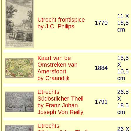
11 X
Utrecht frontispice
1770
18,5
by J.C. Philips
cm
Kaart van de
15,5
Omstreken van
X
1884
Amersfoort
10,5
by Craandijk
cm
Utrechts
26.5
Südöstlicher Theil
X
1791
by Franz Johan
18.5
Joseph Von Reilly
cm
Utrechts
26 X