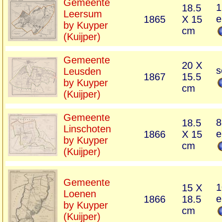
Gemeente
1
18.5
Leersum
e
1865
X 15
by Kuyper
cm
(Kuijper)
Gemeente
20 X
s
Leusden
1867
15.5
by Kuyper
cm
(Kuijper)
Gemeente
8
18.5
Linschoten
e
1866
X 15
by Kuyper
cm
(Kuijper)
Gemeente
1
15 X
Loenen
e
1866
18.5
by Kuyper
cm
(Kuijper)