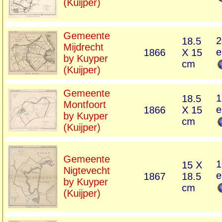
(Kuijper)
Gemeente
2
18.5
Mijdrecht
e
1866
X 15
by Kuyper
cm
(Kuijper)
Gemeente
1
18.5
Montfoort
e
1866
X 15
by Kuyper
cm
(Kuijper)
Gemeente
1
15 X
Nigtevecht
e
1867
18.5
by Kuyper
cm
(Kuijper)