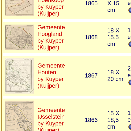
Hoenkoop
e
1865
X 15
by Kuyper
cm
(Kuijper)
Gemeente
1
18 X
Hoogland
e
1868
15.5
by Kuyper
cm
(Kuijper)
Gemeente
2
Houten
18 X
e
1867
by Kuyper
20 cm
(Kuijper)
Gemeente
1
15 X
IJsselstein
e
1866
18,5
by Kuyper
cm
(Kuijper)