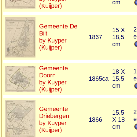
cm
(Kuijper)
Gemeente De
2
15 X
Bilt
e
1867
18,5
by Kuyper
cm
(Kuijper)
Gemeente
1
18 X
Doorn
e
1865ca
15.5
by Kuyper
cm
(Kuijper)
Gemeente
2
15.5
Driebergen
e
1866
X 18
by Kuyper
cm
(Kuijper)