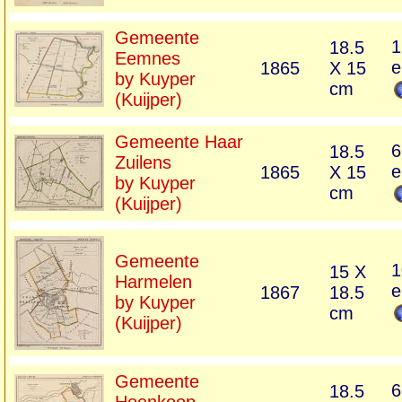
Gemeente
1
18.5
Eemnes
e
1865
X 15
by Kuyper
cm
(Kuijper)
Gemeente Haar
6
18.5
Zuilens
e
1865
X 15
by Kuyper
cm
(Kuijper)
Gemeente
1
15 X
Harmelen
e
1867
18.5
by Kuyper
cm
(Kuijper)
Gemeente
6
18.5