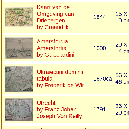
Kaart van de
Omgeving van
15 X
1844
Driebergen
10 c
by Craandijk
Amersfordia,
20 X
Amersfortia
1600
14 c
by Guicciardini
Ultraiectini dominii
56 X
tabula
1670ca
46 c
by Frederik de Wit
Utrecht
26 X
by Franz Johan
1791
20 c
Joseph Von Reilly