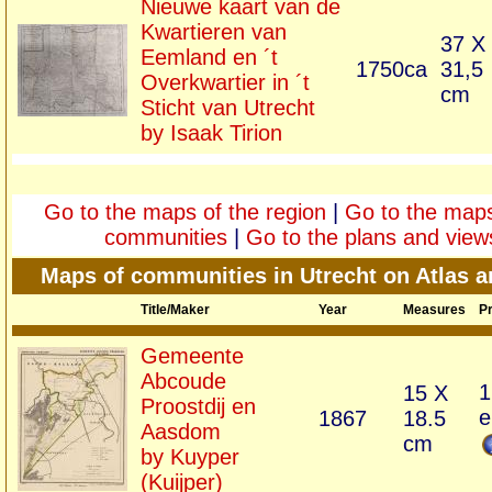
Nieuwe kaart van de
Kwartieren van
37 X
Eemland en ´t
1750ca
31,5
Overkwartier in ´t
cm
Sticht van Utrecht
by Isaak Tirion
Go to the maps of the region
|
Go to the maps
communities
|
Go to the plans and view
Maps of communities in Utrecht on Atlas 
Title/Maker
Year
Measures
Pr
Gemeente
Abcoude
1
15 X
Proostdij en
e
1867
18.5
Aasdom
cm
by Kuyper
(Kuijper)