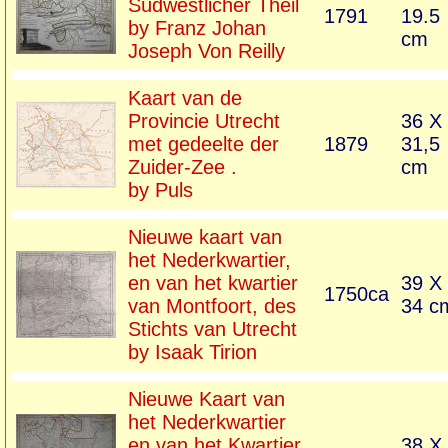
Südwestlicher Theil
1791
19.5
by Franz Johan
cm
Joseph Von Reilly
Kaart van de
Provincie Utrecht
36 X
met gedeelte der
1879
31,5
Zuider-Zee .
cm
by Puls
Nieuwe kaart van
het Nederkwartier,
en van het kwartier
39 X
1750ca
van Montfoort, des
34 c
Stichts van Utrecht
by Isaak Tirion
Nieuwe Kaart van
het Nederkwartier
en van het Kwartier
38 X