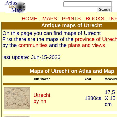
HOME
-
MAPS
-
PRINTS
-
BOOKS
-
IN
Antique maps of Utrecht
On this page you can find maps of Utrecht
First there are the maps of the
province of Utrech
by the
communities
and the
plans and views
last update: Jun-15-2026
Maps of Utrecht on Atlas and Map
Title/Maker
Year
Measur
17,5
Utrecht
1880ca
X 15
by nn
cm