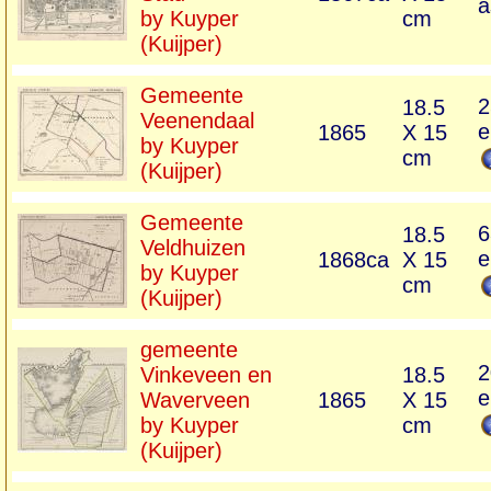
a
by Kuyper
cm
(Kuijper)
Gemeente
2
18.5
Veenendaal
e
1865
X 15
by Kuyper
cm
(Kuijper)
Gemeente
6
18.5
Veldhuizen
e
1868ca
X 15
by Kuyper
cm
(Kuijper)
gemeente
2
Vinkeveen en
18.5
e
Waverveen
1865
X 15
by Kuyper
cm
(Kuijper)