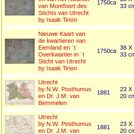
1750ca
van Montfoort des
33 c
Stichts van Utrecht
by Isaak Tirion
Nieuwe Kaart van
de kwartieren van
Eemland en ´t
38 X
1750ca
Overkwartier in ´t
33 c
Sticht van Utrecht
by Isaak Tirion
Utrecht
by N.W. Posthumus
23 X
1881
en Dr. J.M. van
20 c
Bemmelen
Utrecht
by N.W. Posthumus
23 X
1881
en Dr. J.M. van
20 c