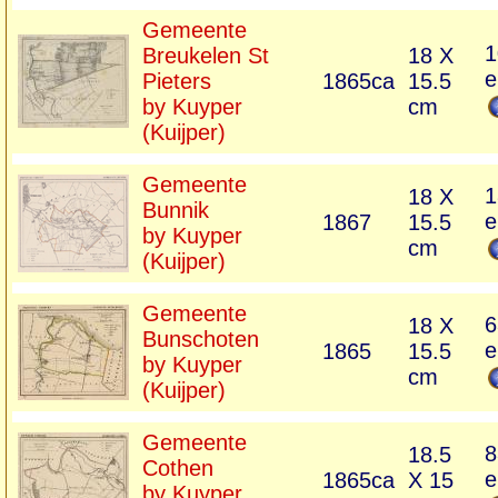
Gemeente
1
Breukelen St
18 X
e
Pieters
1865ca
15.5
by Kuyper
cm
(Kuijper)
Gemeente
1
18 X
Bunnik
e
1867
15.5
by Kuyper
cm
(Kuijper)
Gemeente
6
18 X
Bunschoten
e
1865
15.5
by Kuyper
cm
(Kuijper)
Gemeente
8
18.5
Cothen
e
1865ca
X 15
by Kuyper