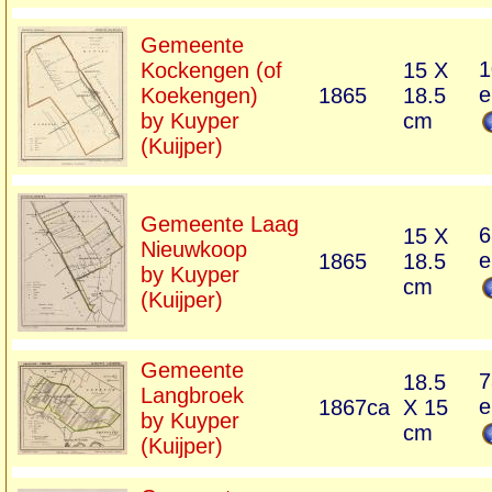
Gemeente
1
Kockengen (of
15 X
e
Koekengen)
1865
18.5
by Kuyper
cm
(Kuijper)
Gemeente Laag
6
15 X
Nieuwkoop
e
1865
18.5
by Kuyper
cm
(Kuijper)
Gemeente
7
18.5
Langbroek
e
1867ca
X 15
by Kuyper
cm
(Kuijper)