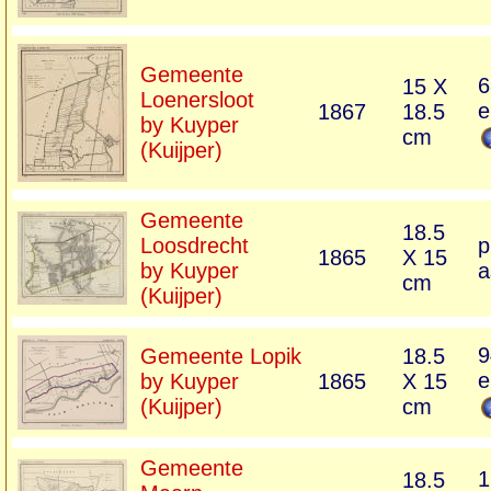
Gemeente
6
15 X
Loenersloot
e
1867
18.5
by Kuyper
cm
(Kuijper)
Gemeente
18.5
Loosdrecht
p
1865
X 15
by Kuyper
a
cm
(Kuijper)
9
Gemeente Lopik
18.5
e
by Kuyper
1865
X 15
(Kuijper)
cm
Gemeente
1
18.5