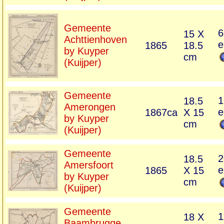
Gemeente
6
15 X
Achttienhoven
e
1865
18.5
by Kuyper
cm
(Kuijper)
Gemeente
1
18.5
Amerongen
e
1867ca
X 15
by Kuyper
cm
(Kuijper)
Gemeente
2
18.5
Amersfoort
e
1865
X 15
by Kuyper
cm
(Kuijper)
Gemeente
1
18 X
Baambrugge