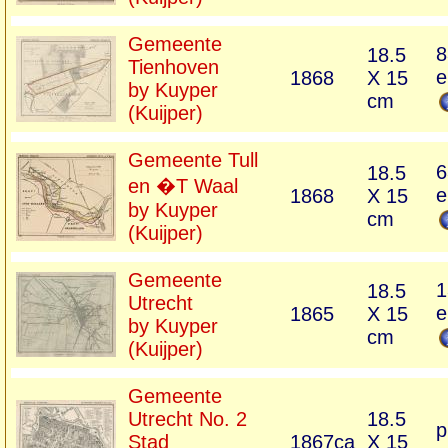
Gemeente
8
18.5
Tienhoven
e
1868
X 15
by Kuyper
cm
(Kuijper)
Gemeente Tull
6
18.5
en �T Waal
e
1868
X 15
by Kuyper
cm
(Kuijper)
Gemeente
1
18.5
Utrecht
e
1865
X 15
by Kuyper
cm
(Kuijper)
Gemeente
Utrecht No. 2
18.5
p
Stad
1867ca
X 15