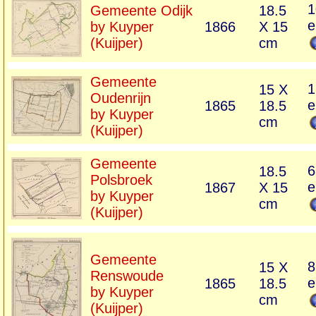
1
Gemeente Odijk
18.5
e
by Kuyper
1866
X 15
(Kuijper)
cm
Gemeente
1
15 X
Oudenrijn
e
1865
18.5
by Kuyper
cm
(Kuijper)
Gemeente
6
18.5
Polsbroek
e
1867
X 15
by Kuyper
cm
(Kuijper)
Gemeente
8
15 X
Renswoude
e
1865
18.5
by Kuyper
cm
(Kuijper)