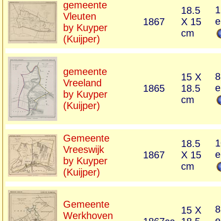
gemeente
1
18.5
Vleuten
e
1867
X 15
by Kuyper
cm
(Kuijper)
gemeente
8
15 X
Vreeland
e
1865
18.5
by Kuyper
cm
(Kuijper)
Gemeente
1
18.5
Vreeswijk
e
1867
X 15
by Kuyper
cm
(Kuijper)
Gemeente
8
15 X
Werkhoven
e