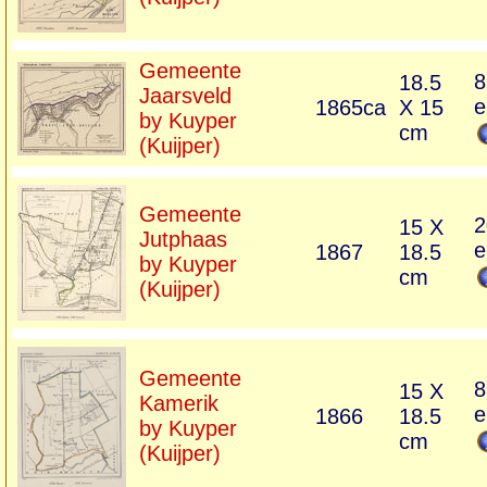
Gemeente
8
18.5
Jaarsveld
e
1865ca
X 15
by Kuyper
cm
(Kuijper)
Gemeente
2
15 X
Jutphaas
e
1867
18.5
by Kuyper
cm
(Kuijper)
Gemeente
8
15 X
Kamerik
e
1866
18.5
by Kuyper
cm
(Kuijper)