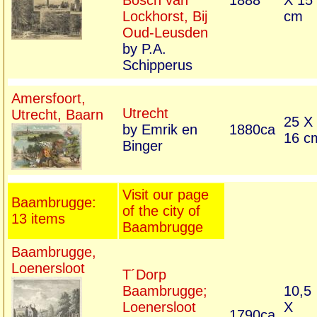
Bosch van
1888
X 15
Lockhorst, Bij
cm
Oud-Leusden
by P.A.
Schipperus
Amersfoort,
Utrecht
Utrecht, Baarn
25 X
by Emrik en
1880ca
16 c
Binger
Visit our page
Baambrugge:
of the city of
13 items
Baambrugge
Baambrugge,
Loenersloot
T´Dorp
Baambrugge;
10,5
Loenersloot
X
1790ca