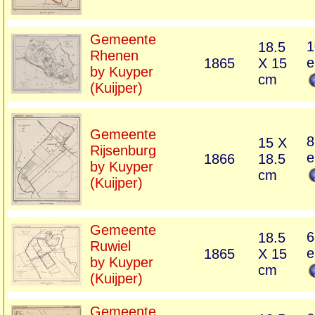
Gemeente
1
18.5
Rhenen
e
1865
X 15
by Kuyper
cm
(Kuijper)
Gemeente
8
15 X
Rijsenburg
e
1866
18.5
by Kuyper
cm
(Kuijper)
Gemeente
6
18.5
Ruwiel
e
1865
X 15
by Kuyper
cm
(Kuijper)
Gemeente