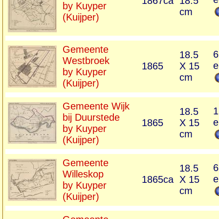
1867ca
18.5
by Kuyper
cm
(Kuijper)
Gemeente
6
18.5
Westbroek
e
1865
X 15
by Kuyper
cm
(Kuijper)
Gemeente Wijk
1
18.5
bij Duurstede
e
1865
X 15
by Kuyper
cm
(Kuijper)
Gemeente
6
18.5
Willeskop
e
1865ca
X 15
by Kuyper
cm
(Kuijper)