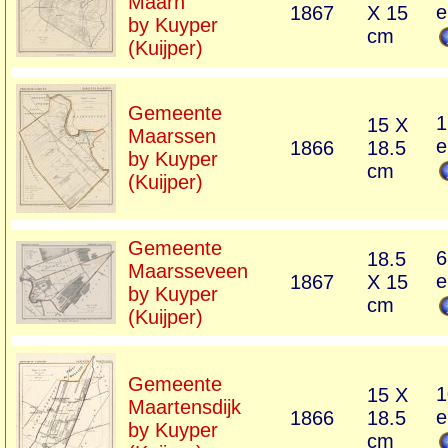
Maarn
e
1867
X 15
by Kuyper
cm
(Kuijper)
Gemeente
1
15 X
Maarssen
e
1866
18.5
by Kuyper
cm
(Kuijper)
Gemeente
6
18.5
Maarsseveen
e
1867
X 15
by Kuyper
cm
(Kuijper)
Gemeente
1
15 X
Maartensdijk
e
1866
18.5
by Kuyper
cm