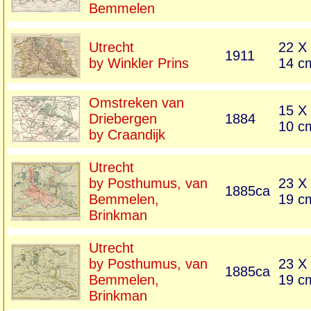
Bemmelen
Utrecht
22 X
1911
by Winkler Prins
14 c
Omstreken van
15 X
Driebergen
1884
10 c
by Craandijk
Utrecht
by Posthumus, van
23 X
1885ca
Bemmelen,
19 c
Brinkman
Utrecht
by Posthumus, van
23 X
1885ca
Bemmelen,
19 c
Brinkman