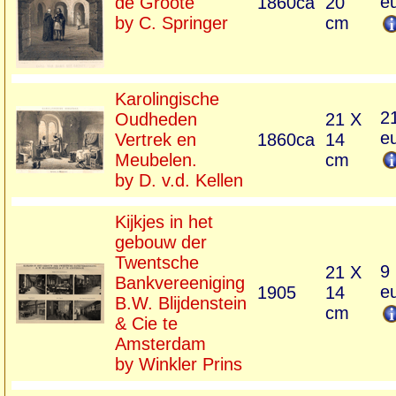
e
de Groote
1860ca
20
by C. Springer
cm
Karolingische
2
Oudheden
21 X
e
Vertrek en
1860ca
14
Meubelen.
cm
by D. v.d. Kellen
Kijkjes in het
gebouw der
Twentsche
9
21 X
Bankvereeniging
e
1905
14
B.W. Blijdenstein
cm
& Cie te
Amsterdam
by Winkler Prins