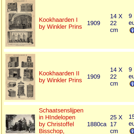
9
14 X
Kookhaarden I
e
1909
22
by Winkler Prins
cm
9
14 X
Kookhaarden II
e
1909
22
by Winkler Prins
cm
Schaatsenslijpen
1
in HIndelopen
25 X
e
by Christoffel
1880ca
17
Bisschop,
cm