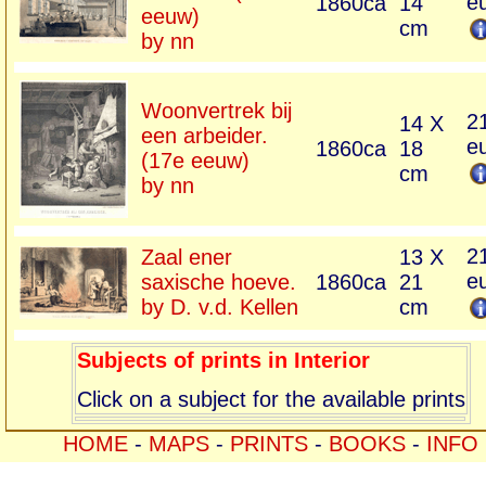
e
1860ca
14
eeuw)
cm
by nn
Woonvertrek bij
2
14 X
een arbeider.
e
1860ca
18
(17e eeuw)
cm
by nn
2
Zaal ener
13 X
e
saxische hoeve.
1860ca
21
by D. v.d. Kellen
cm
Subjects of prints in Interior
Click on a subject for the available prints
HOME
-
MAPS
-
PRINTS
-
BOOKS
-
INFO