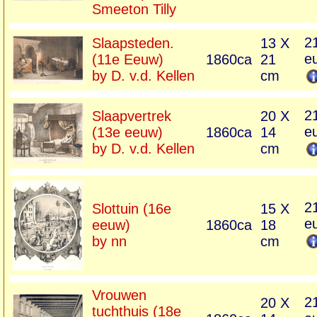
Smeeton Tilly
2
Slaapsteden.
13 X
e
(11e Eeuw)
1860ca
21
by D. v.d. Kellen
cm
2
Slaapvertrek
20 X
e
(13e eeuw)
1860ca
14
by D. v.d. Kellen
cm
2
Slottuin (16e
15 X
e
eeuw)
1860ca
18
by nn
cm
Vrouwen
2
20 X
tuchthuis (18e