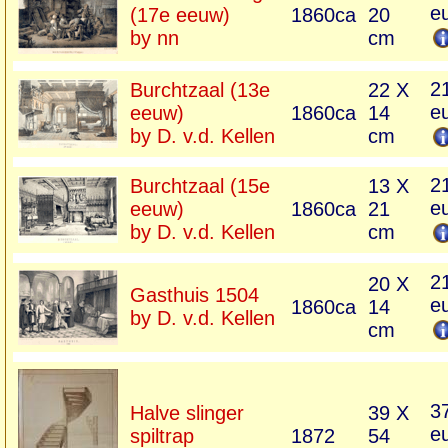
e
(17e eeuw)
1860ca
20
by nn
cm
2
Burchtzaal (13e
22 X
e
eeuw)
1860ca
14
by D. v.d. Kellen
cm
2
Burchtzaal (15e
13 X
e
eeuw)
1860ca
21
by D. v.d. Kellen
cm
2
20 X
Gasthuis 1504
e
1860ca
14
by D. v.d. Kellen
cm
3
Halve slinger
39 X
e
spiltrap
1872
54