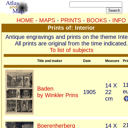
HOME
-
MAPS
-
PRINTS
-
BOOKS
-
INFO
Prints of: Interior
Antique engravings and prints on the theme Inter
All prints are original from the time indicated.
To list of subjects
Title and maker
Date
Measure
Pri
1
14 X
Baden
e
1905
22
by Winkler Prins
cm
2
Boerenherberg
14 X