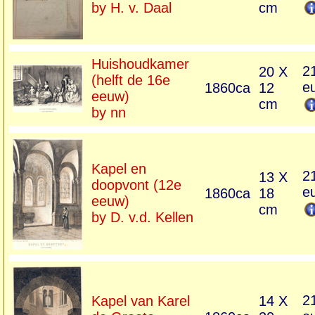
by H. v. Daal
cm
Huishoudkamer
2
20 X
(helft de 16e
e
1860ca
12
eeuw)
cm
by nn
Kapel en
2
13 X
doopvont (12e
e
1860ca
18
eeuw)
cm
by D. v.d. Kellen
2
Kapel van Karel
14 X